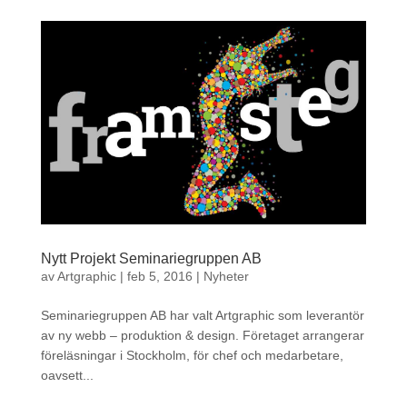
Nytt Projekt Seminariegruppen AB
av
Artgraphic
|
feb 5, 2016
|
Nyheter
Seminariegruppen AB har valt Artgraphic som leverantör
av ny webb – produktion & design. Företaget arrangerar
föreläsningar i Stockholm, för chef och medarbetare,
oavsett...