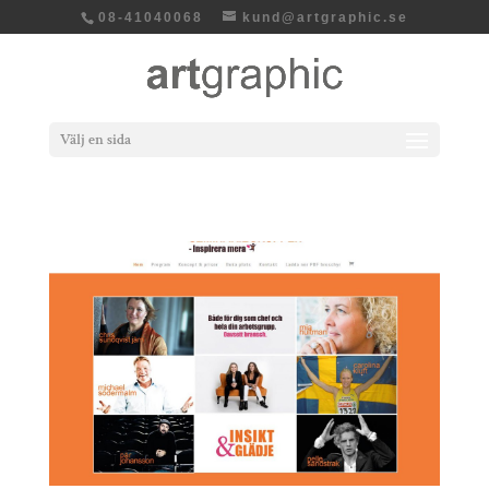
08-41040068
kund@artgraphic.se
Välj en sida