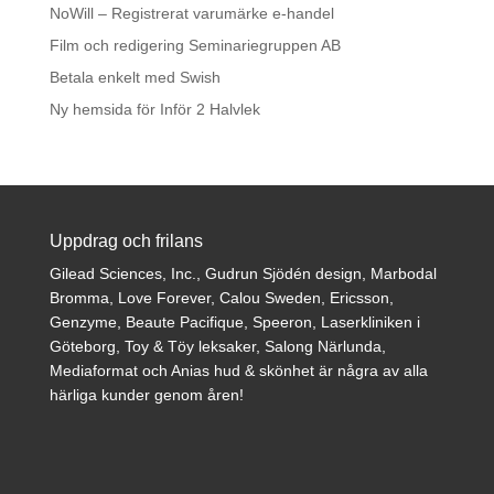
NoWill – Registrerat varumärke e-handel
Film och redigering Seminariegruppen AB
Betala enkelt med Swish
Ny hemsida för Inför 2 Halvlek
Uppdrag och frilans
Gilead Sciences, Inc., Gudrun Sjödén design, Marbodal
Bromma, Love Forever, Calou Sweden, Ericsson,
Genzyme, Beaute Pacifique, Speeron, Laserkliniken i
Göteborg, Toy & Töy leksaker, Salong Närlunda,
Mediaformat och Anias hud & skönhet är några av alla
härliga kunder genom åren!