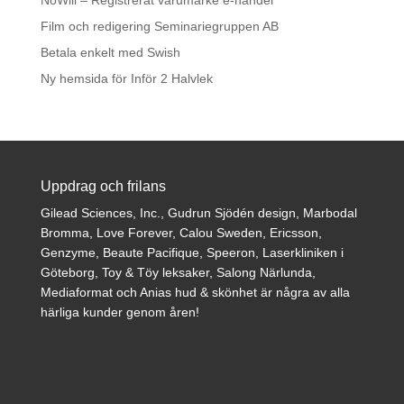
NoWill – Registrerat varumärke e-handel
Film och redigering Seminariegruppen AB
Betala enkelt med Swish
Ny hemsida för Inför 2 Halvlek
Uppdrag och frilans
Gilead Sciences, Inc., Gudrun Sjödén design, Marbodal
Bromma, Love Forever, Calou Sweden, Ericsson,
Genzyme, Beaute Pacifique, Speeron, Laserkliniken i
Göteborg, Toy & Töy leksaker, Salong Närlunda,
Mediaformat och Anias hud & skönhet är några av alla
härliga kunder genom åren!