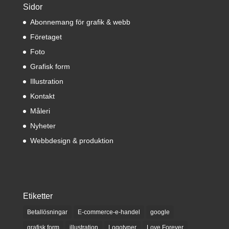
Sidor
Abonnemang för grafik & webb
Företaget
Foto
Grafisk form
Illustration
Kontakt
Måleri
Nyheter
Webbdesign & produktion
Etiketter
Betallösningar
E-commerce-e-handel
google
grafisk form
illustration
Logotyper
Love Forever