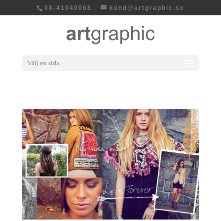
08-41040068
kund@artgraphic.se
Välj en sida