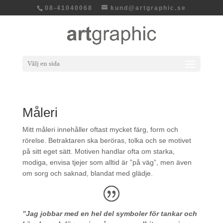
08-41040068
kund@artgraphic.se
Välj en sida
Måleri
Mitt måleri innehåller oftast mycket färg, form och
rörelse. Betraktaren ska beröras, tolka och se motivet
på sitt eget sätt. Motiven handlar ofta om starka,
modiga, envisa tjejer som alltid är ”på väg”, men även
om sorg och saknad, blandat med glädje.
”Jag jobbar med en hel del symboler för tankar och