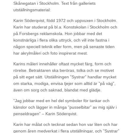
Skånegatan i Stockholm. Text från galleriets
utställningsmaterial:
Karin Söderqvist, född 1972 och uppvuxen i Stockholm.
Karin har studerat på bl.a. Konstskolan i Stockholm och
på Forsbergs reklamskola. Hon jobbar med det
konstnärliga i flera olika uttryck, och vill inte fastna i
någon speciell teknik eller form, men på senaste tiden
har akrylmåleri och foto inspirerat mest.
Karins måleri innehåller oftast mycket färg, form och
rörelse. Betraktaren ska beröras, tolka och se motivet
på sitt eget sätt. Utställningen ”Systrar” handlar mycket
om starka, modiga, envisa tjejer som alltid är ”på väg”,
även om sorg och saknad, blandat med glädje.
”Jag jobbar med en hel del symboler för tankar och
känslor och lägger in många ”pusselbitar” av mig själv i
penseldragen” – Karin Söderqvist.
Karin har målat och tecknat sedan hon var liten och har
genom åren medverkat i flera utställningar, och ”Systrar”