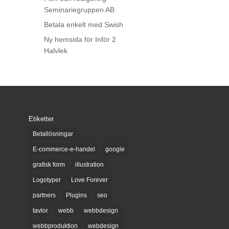
Seminariegruppen AB
Betala enkelt med Swish
Ny hemsida för Inför 2
Halvlek
Etiketter
Betallösningar
E-commerce-e-handel
google
grafisk form
illustration
Logotyper
Love Forever
partners
Plugins
seo
tavlor
webb
webbdesign
webbproduktion
webdesign