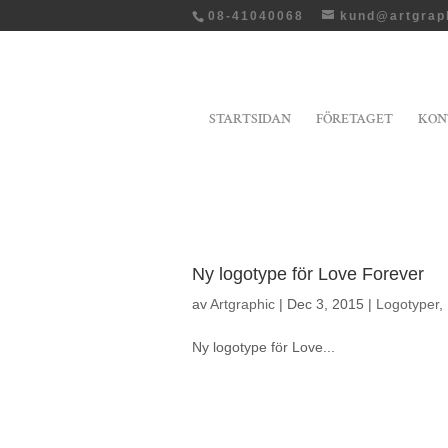
08-41040068
kund@artgrap
STARTSIDAN
FÖRETAGET
KON
Ny logotype för Love Forever
av
Artgraphic
|
Dec 3, 2015
|
Logotyper
,
Ny logotype för Love...