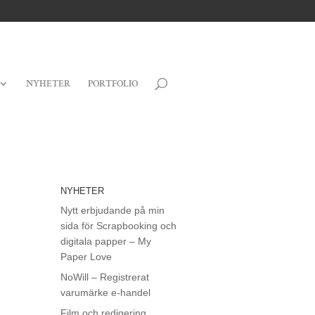
NYHETER
PORTFOLIO
NYHETER
Nytt erbjudande på min
sida för Scrapbooking och
digitala papper – My
Paper Love
NoWill – Registrerat
varumärke e-handel
Film och redigering